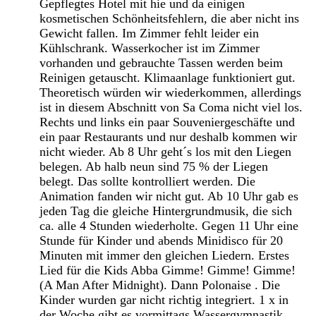
Gepflegtes Hotel mit hie und da einigen
kosmetischen Schönheitsfehlern, die aber nicht ins
Gewicht fallen. Im Zimmer fehlt leider ein
Kühlschrank. Wasserkocher ist im Zimmer
vorhanden und gebrauchte Tassen werden beim
Reinigen getauscht. Klimaanlage funktioniert gut.
Theoretisch würden wir wiederkommen, allerdings
ist in diesem Abschnitt von Sa Coma nicht viel los.
Rechts und links ein paar Souveniergeschäfte und
ein paar Restaurants und nur deshalb kommen wir
nicht wieder. Ab 8 Uhr geht´s los mit den Liegen
belegen. Ab halb neun sind 75 % der Liegen
belegt. Das sollte kontrolliert werden. Die
Animation fanden wir nicht gut. Ab 10 Uhr gab es
jeden Tag die gleiche Hintergrundmusik, die sich
ca. alle 4 Stunden wiederholte. Gegen 11 Uhr eine
Stunde für Kinder und abends Minidisco für 20
Minuten mit immer den gleichen Liedern. Erstes
Lied für die Kids Abba Gimme! Gimme! Gimme!
(A Man After Midnight). Dann Polonaise . Die
Kinder wurden gar nicht richtig integriert. 1 x in
der Woche gibt es vormittags Wassergymnastik