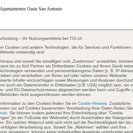
scheidung – Ihr Nutzungserlebnis bei TUI.ch
en Cookies und andere Technologien, die für Services und Funktionen 
Website notwendig sind.
hinaus und soweit Sie einwilligen und „Zustimmen“ auswählen, können
sere bis zu fünf Partner als Drittanbieter Cookies auf Ihrem Gerät setz
Technologien verwenden und personenbezogene Daten [z. B. IP-Adres
heben und verarbeiten, um Ihnen auf oder neben unserer Webseite
isierte Inhalte vorzuschlagen sowie Messungen und Analysen durchzuf
nn auch ein Datentransfer in Drittstaaten [z.B. USA] möglich sein, wo 
er- und EU-Datenschutzniveau abgewichen werden kann und Zugriffe 
 Behörden nicht ausgeschlossen werden können.
Information zu den Cookies finden Sie im
Cookie-Hinweis.
Zusätzliche
ionen zur auf Cookies basierenden Verarbeitung Ihrer Daten finden Sie
hutz.
Sie können zudem jederzeit Ihre Entscheidung über "Cookie-
ungen" [in der Fußzeile der Webseite] durch Ausschalten der Kategorien
en. Ein solcher Widerruf wirkt sich nicht auf die Rechtmäßigkeit der bis
 erfolgten Verarbeitung aus. Soweit Sie „Ablehnen“ wählen und Ihre
ng verweigern, können keine individuellen Angebote unterbreitet werd