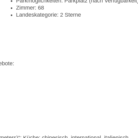
Parkmöglichkeiten: Parkplatz (nach Verfügbarkei
Zimmer: 68
Landeskategorie: 2 Sterne
ebote:
ters)“: Küche: chinesisch, international, italienisch,