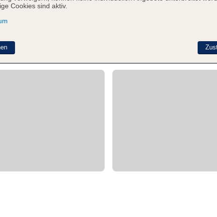
ge Cookies sind aktiv.
sum
nen
Zus