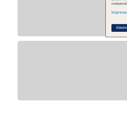
notwendi
Impres
Ableh