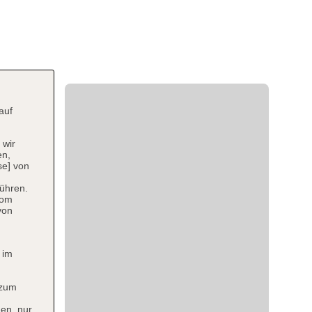
auf
 wir
en,
se] von
ühren.
vom
von
 im
 zum
en, nur