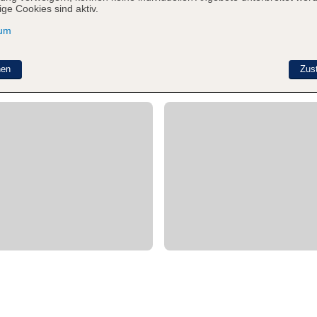
ge Cookies sind aktiv.
sum
nen
Zus