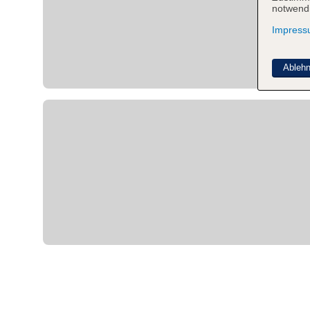
notwendi
Impres
Ableh