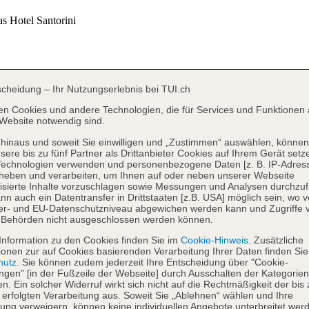
scheidung – Ihr Nutzungserlebnis bei TUI.ch
en Cookies und andere Technologien, die für Services und Funktionen 
Website notwendig sind.
hinaus und soweit Sie einwilligen und „Zustimmen“ auswählen, können
sere bis zu fünf Partner als Drittanbieter Cookies auf Ihrem Gerät setz
Technologien verwenden und personenbezogene Daten [z. B. IP-Adres
heben und verarbeiten, um Ihnen auf oder neben unserer Webseite
isierte Inhalte vorzuschlagen sowie Messungen und Analysen durchzuf
nn auch ein Datentransfer in Drittstaaten [z.B. USA] möglich sein, wo 
er- und EU-Datenschutzniveau abgewichen werden kann und Zugriffe 
 Behörden nicht ausgeschlossen werden können.
Information zu den Cookies finden Sie im
Cookie-Hinweis.
Zusätzliche
ionen zur auf Cookies basierenden Verarbeitung Ihrer Daten finden Sie
hutz.
Sie können zudem jederzeit Ihre Entscheidung über "Cookie-
ungen" [in der Fußzeile der Webseite] durch Ausschalten der Kategorien
en. Ein solcher Widerruf wirkt sich nicht auf die Rechtmäßigkeit der bis
 erfolgten Verarbeitung aus. Soweit Sie „Ablehnen“ wählen und Ihre
ng verweigern, können keine individuellen Angebote unterbreitet werd