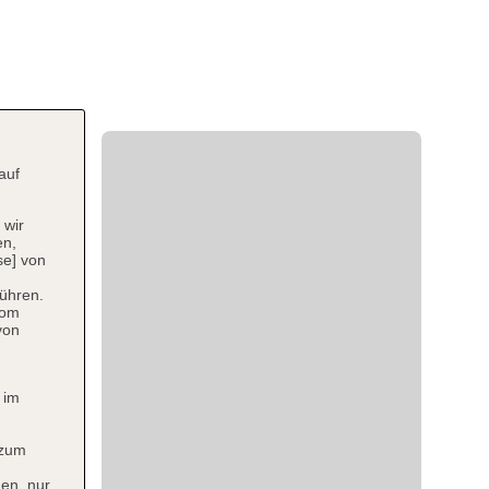
auf
 wir
en,
se] von
ühren.
vom
von
 im
 zum
en, nur