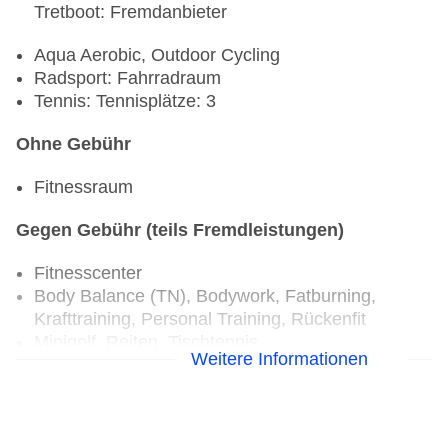
Tretboot: Fremdanbieter
Aqua Aerobic, Outdoor Cycling
Radsport: Fahrradraum
Tennis: Tennisplätze: 3
Ohne Gebühr
Fitnessraum
Gegen Gebühr (teils Fremdleistungen)
Fitnesscenter
Body Balance (TN), Bodywork, Fatburning,
Krafttraining, Personal Training, Rückenfit
Minigolf, Reiten, Tischtennis
Weitere Informationen
Radsport: Fahrrad: Fremdanbieter, pro
Stunde/pro Tag/pro Person ab 9 EUR, E-Bikes:
Fremdanbieter, Helme
Tennis: Ascheplatz, Flutlicht, Tennisunterricht,