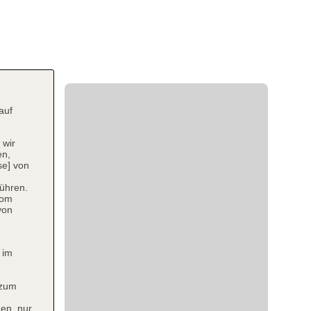
auf
 wir
en,
se] von
ühren.
vom
von
 im
 zum
en, nur