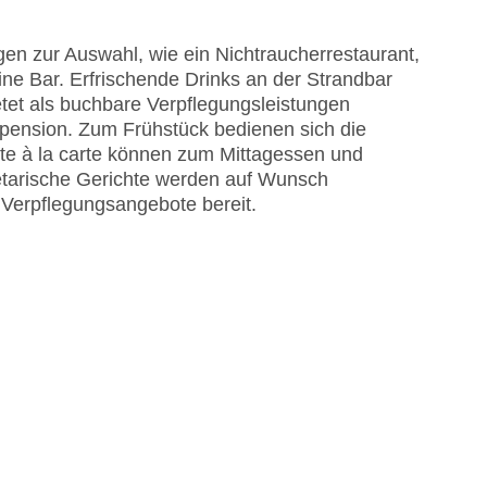
 am Pool, Liegen am Pool
en zur Auswahl, wie ein Nichtraucherrestaurant,
EC Maestro, Mastercard, Visa
ine Bar. Erfrischende Drinks an der Strandbar
tet als buchbare Verpflegungsleistungen
lpension. Zum Frühstück bedienen sich die
hte à la carte können zum Mittagessen und
etarische Gerichte werden auf Wunsch
e Verpflegungsangebote bereit.