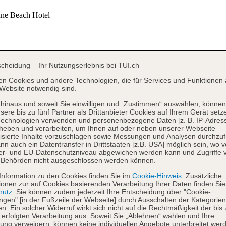
scheidung – Ihr Nutzungserlebnis bei TUI.ch
en Cookies und andere Technologien, die für Services und Funktionen 
Website notwendig sind.
hinaus und soweit Sie einwilligen und „Zustimmen“ auswählen, können
sere bis zu fünf Partner als Drittanbieter Cookies auf Ihrem Gerät setz
Technologien verwenden und personenbezogene Daten [z. B. IP-Adres
heben und verarbeiten, um Ihnen auf oder neben unserer Webseite
isierte Inhalte vorzuschlagen sowie Messungen und Analysen durchzuf
nn auch ein Datentransfer in Drittstaaten [z.B. USA] möglich sein, wo 
er- und EU-Datenschutzniveau abgewichen werden kann und Zugriffe 
 Behörden nicht ausgeschlossen werden können.
Information zu den Cookies finden Sie im
Cookie-Hinweis.
Zusätzliche
ionen zur auf Cookies basierenden Verarbeitung Ihrer Daten finden Sie
hutz.
Sie können zudem jederzeit Ihre Entscheidung über "Cookie-
ungen" [in der Fußzeile der Webseite] durch Ausschalten der Kategorien
en. Ein solcher Widerruf wirkt sich nicht auf die Rechtmäßigkeit der bis
 erfolgten Verarbeitung aus. Soweit Sie „Ablehnen“ wählen und Ihre
ng verweigern, können keine individuellen Angebote unterbreitet werd