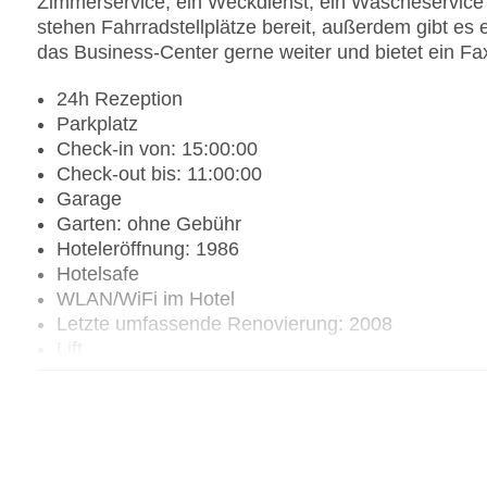
Zimmerservice, ein Weckdienst, ein Wäscheservice 
stehen Fahrradstellplätze bereit, außerdem gibt es e
das Business-Center gerne weiter und bietet ein Fa
24h Rezeption
Parkplatz
Check-in von: 15:00:00
Check-out bis: 11:00:00
Garage
Garten: ohne Gebühr
Hoteleröffnung: 1986
Hotelsafe
WLAN/WiFi im Hotel
Letzte umfassende Renovierung: 2008
Lift
Minimarkt
Anzahl der Aufzüge: 1
Zimmerservice
Sonnenterrasse
Gesamtanzahl der Stockwerke: 2