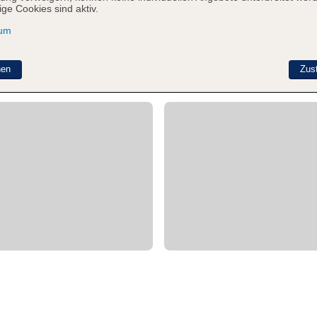
ge Cookies sind aktiv.
sum
nen
Zus