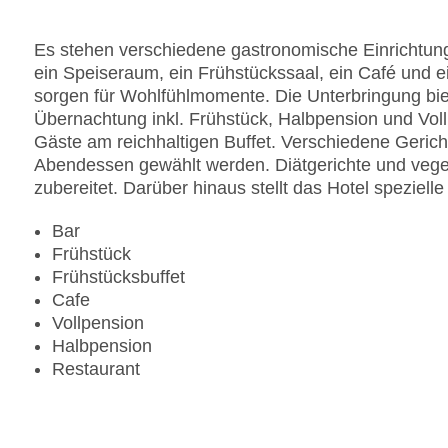
Gesamtanzahl der Zimmer: 28
Pools:Indoor Pool, Outdoor Pool, Sonnenschirme
Es stehen verschiedene gastronomische Einrichtung
Zahlungsarten: American Express, Diners Club, 
ein Speiseraum, ein Frühstückssaal, ein Café und e
Landeskategorie: 3 Sterne
sorgen für Wohlfühlmomente. Die Unterbringung bie
Übernachtung inkl. Frühstück, Halbpension und Vol
Gäste am reichhaltigen Buffet. Verschiedene Geric
Abendessen gewählt werden. Diätgerichte und veg
zubereitet. Darüber hinaus stellt das Hotel speziell
Bar
Frühstück
Frühstücksbuffet
Cafe
Vollpension
Halbpension
Restaurant