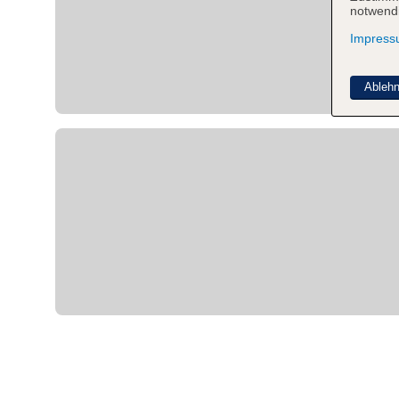
notwendi
Impres
Ableh