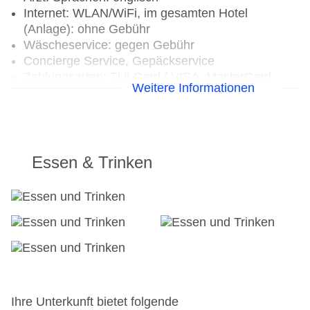
Internet: WLAN/WiFi, im gesamten Hotel
(Anlage): ohne Gebühr
Wäscheservice: gegen Gebühr
Concierge Service, Gepäckservice
Zahlungsarten: TUI Card / VISA, MasterCard,
Weitere Informationen
American Express, EC Karte/Maestro
Haustier: Hund erlaubt: pro Nacht ca. 20 EUR,
Anfrage notwendig, Katze erlaubt: pro Nacht ca.
20 EUR, Anfrage notwendig
Parkmöglichkeiten: Parkplatz (nach
Essen & Trinken
Verfügbarkeit), bewacht: ohne Gebühr,
Stellplätze, überdacht: ohne Gebühr
Businesscenter: gegen Gebühr
Tagungseinrichtungen: Konferenzräume: 6,
klimatisierte Tagungsräume, Tageslicht,
Tagungsequipment: gegen Gebühr, Coffee
Breaks: gegen Gebühr
Gebäudeanzahl: 6, Etagen: 2, Zimmer: 175
Landeskategorie: 5 Sterne
Ihre Unterkunft bietet folgende