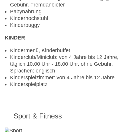
gegen Gebühr, à la carte, Menüwahl, gegen
Gebühr, Fremdanbieter
Gebühr, klimatisierbar
Babynahrung
Gourmetrestaurant „Herion - Byzantine cuisine“:
Kinderhochstuhl
Küche: griechisch, gesetztes Menü, gegen
Kinderbuggy
Gebühr
Spezialitätenrestaurant „Cook & Eat Corner“:
KINDER
Küche: griechisch, Showcooking, gegen Gebühr
Bars & mehr: 3
Kindermenü, Kinderbuffet
Poolbar Outdoor „POOL BAR CENTRAL“: täglich
Kinderclub/Miniclub: von 4 Jahre bis 12 Jahre,
09:00 Uhr - 00:00 Uhr, gegen Gebühr
täglich 10:00 Uhr - 18:00 Uhr, ohne Gebühr,
Poolbar Outdoor „POOL BAR "ARMONIA'“:
Sprachen: englisch
täglich, gegen Gebühr
Kinderspielzimmer: von 4 Jahre bis 12 Jahre
Pianobar „ETHNIC FINGER FOOD AND MORE“:
Kinderspielplatz
gegen Gebühr
Sport & Fitness