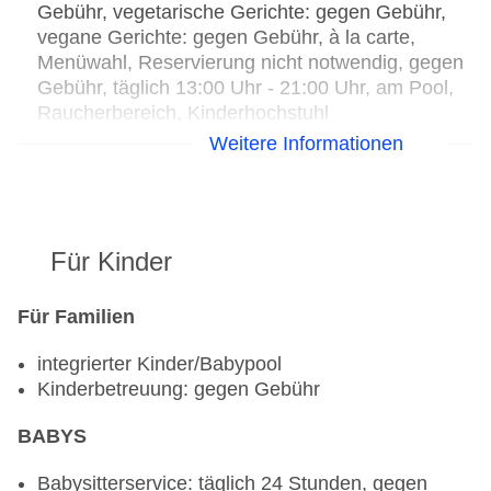
Gebühr, vegetarische Gerichte: gegen Gebühr,
vegane Gerichte: gegen Gebühr, à la carte,
Menüwahl, Reservierung nicht notwendig, gegen
Gebühr, täglich 13:00 Uhr - 21:00 Uhr, am Pool,
Raucherbereich, Kinderhochstuhl
Hauptrestaurant „MAIN RESTAURANT
Weitere Informationen
"DOXATO"“: Küche: griechisch, international,
mediterran, regional, Fisch/Meeresfrüchte,
Grillgerichte, Diätküche: ohne Gebühr, glutenfreie
Gerichte: ohne Gebühr, Kinderbuffet: ohne
Für Kinder
Gebühr, Kindermenü: ohne Gebühr, lactosefreie
Gerichte: ohne Gebühr, leichte Gerichte: ohne
Gebühr, saisonale Gerichte: ohne Gebühr,
Für Familien
vegetarische Gerichte: ohne Gebühr, vegane
integrierter Kinder/Babypool
Gerichte: ohne Gebühr, Buffet, gegen Gebühr,
Kinderbetreuung: gegen Gebühr
klimatisierbar, mit Terrasse
Spezialitätenrestaurant „DIONISOS ANCIENT
BABYS
GREEK CUISINE“: Küche: griechisch,
Fisch/Meeresfrüchte, vegetarische Gerichte:
Babysitterservice: täglich 24 Stunden, gegen