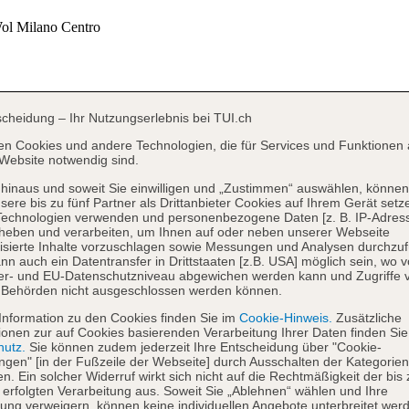
scheidung – Ihr Nutzungserlebnis bei TUI.ch
en Cookies und andere Technologien, die für Services und Funktionen 
Website notwendig sind.
hinaus und soweit Sie einwilligen und „Zustimmen“ auswählen, können
sere bis zu fünf Partner als Drittanbieter Cookies auf Ihrem Gerät setz
Technologien verwenden und personenbezogene Daten [z. B. IP-Adres
heben und verarbeiten, um Ihnen auf oder neben unserer Webseite
isierte Inhalte vorzuschlagen sowie Messungen und Analysen durchzuf
nn auch ein Datentransfer in Drittstaaten [z.B. USA] möglich sein, wo 
er- und EU-Datenschutzniveau abgewichen werden kann und Zugriffe 
 Behörden nicht ausgeschlossen werden können.
Information zu den Cookies finden Sie im
Cookie-Hinweis.
Zusätzliche
ionen zur auf Cookies basierenden Verarbeitung Ihrer Daten finden Sie
hutz.
Sie können zudem jederzeit Ihre Entscheidung über "Cookie-
ungen" [in der Fußzeile der Webseite] durch Ausschalten der Kategorien
en. Ein solcher Widerruf wirkt sich nicht auf die Rechtmäßigkeit der bis
 erfolgten Verarbeitung aus. Soweit Sie „Ablehnen“ wählen und Ihre
ng verweigern, können keine individuellen Angebote unterbreitet werd