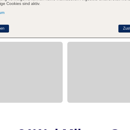
ge Cookies sind aktiv.
sum
nen
Zus