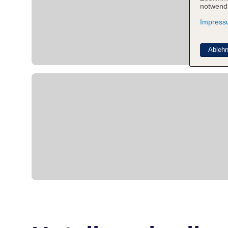
notwendi
Impres
Ableh