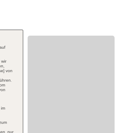
auf
 wir
en,
se] von
ühren.
vom
von
 im
 zum
en, nur