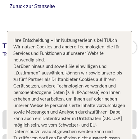
Zurück zur Startseite
Ihre Entscheidung – Ihr Nutzungserlebnis bei TUI.ch
The Mora Sahara Tozeur
Wir nutzen Cookies und andere Technologien, die für
Tozeur,
Services und Funktionen auf unserer Website
Region Bled El Djerid,
Tunesien
notwendig sind.
Darüber hinaus und soweit Sie einwilligen und
„Zustimmen“ auswählen, können wir sowie unsere bis
zu fünf Partner als Drittanbieter Cookies auf Ihrem
Gerät setzen, andere Technologien verwenden und
personenbezogene Daten [z. B. IP-Adresse] von Ihnen
Alle Angebote und Preise
erheben und verarbeiten, um Ihnen auf oder neben
unserer Webseite personalisierte Inhalte vorzuschlagen
sowie Messungen und Analysen durchzuführen. Dabei
kann auch ein Datentransfer in Drittstaaten [z.B. USA]
möglich sein, wo vom Schweizer- und EU-
Datenschutzniveau abgewichen werden kann und
Zugriffe von dortigen Behörden nicht ausgeschlossen