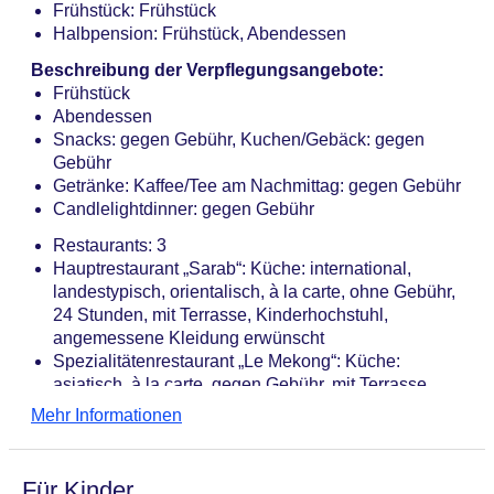
Frühstück: Frühstück
Halbpension: Frühstück, Abendessen
Beschreibung der Verpflegungsangebote:
Frühstück
Abendessen
Snacks: gegen Gebühr, Kuchen/Gebäck: gegen
Gebühr
Getränke: Kaffee/Tee am Nachmittag: gegen Gebühr
Candlelightdinner: gegen Gebühr
Restaurants: 3
Hauptrestaurant „Sarab“: Küche: international,
landestypisch, orientalisch, à la carte, ohne Gebühr,
24 Stunden, mit Terrasse, Kinderhochstuhl,
angemessene Kleidung erwünscht
Spezialitätenrestaurant „Le Mekong“: Küche:
asiatisch, à la carte, gegen Gebühr, mit Terrasse,
angemessene Kleidung erwünscht
Mehr Informationen
Spezialitätenrestaurant „Berber Night Barbeque
(Outdoor)“: Küche: landestypisch, orientalisch,
regional, Grillgerichte, à la carte, gegen Gebühr
Für Kinder