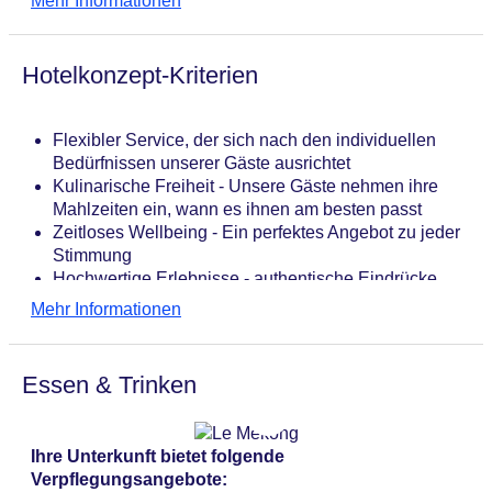
Mehr Informationen
Ruhe suchen.
Friseur
Internet: WLAN/WiFi, im gesamten Hotel (Anlage):
ohne Gebühr
Hotelkonzept-Kriterien
Wäscheservice: gegen Gebühr
Concierge Service
Zahlungsarten: TUI Card / VISA, MasterCard,
Flexibler Service, der sich nach den individuellen
American Express
Bedürfnissen unserer Gäste ausrichtet
Haustier: Hund erlaubt: gegen Gebühr, Anfrage &
Kulinarische Freiheit - Unsere Gäste nehmen ihre
Reservierung notwendig, Katze erlaubt: gegen
Mahlzeiten ein, wann es ihnen am besten passt
Gebühr, Anfrage & Reservierung notwendig
Zeitloses Wellbeing - Ein perfektes Angebot zu jeder
Parkmöglichkeiten: Parkplatz (nach Verfügbarkeit),
Stimmung
bewacht: gegen Gebühr, Reservierung notwendig
Hochwertige Erlebnisse - authentische Eindrücke
Tagungseinrichtungen: Konferenzräume: 4,
der lokalen Kultur und Traditionen
Mehr Informationen
klimatisierte Tagungsräume, Tagungsequipment:
gegen Gebühr
Gebäudeanzahl: 1, Etagen: 2, Zimmer: 93, Villen: 44
Essen & Trinken
Landeskategorie: 5 Sterne
Ihre Unterkunft bietet folgende
Verpflegungsangebote: