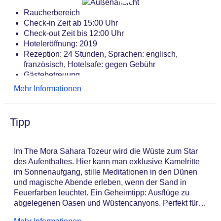
Raucherbereich
Check-in Zeit ab 15:00 Uhr
Check-out Zeit bis 12:00 Uhr
Hoteleröffnung: 2019
Rezeption: 24 Stunden, Sprachen: englisch,
französisch, Hotelsafe: gegen Gebühr
Gästebetreuung
Lift
Mehr Informationen
Kaminzimmer, Gemeinschaftslounge/TV-Bereich
Geldautomat in der Unterkunft
Dachterrasse, Sonnenterrasse
Tipp
Pools: 3
Pool „Oasis Pool“: Outdoor, Liegestühle: ohne
Gebühr, Sonnenschirme: ohne Gebühr
Im The Mora Sahara Tozeur wird die Wüste zum Star
Kinderpool
des Aufenthaltes. Hier kann man exklusive Kamelritte
Relaxpool „Relaxpool (Adults only)“: ab 18 Jahre,
im Sonnenaufgang, stille Meditationen in den Dünen
Outdoor, Süßwasser, Thermalwasser, Liegen,
und magische Abende erleben, wenn der Sand in
Sonnenschirme
Feuerfarben leuchtet. Ein Geheimtipp: Ausflüge zu
Whirlpool: gegen Gebühr, Outdoor, Süßwasser,
abgelegenen Oasen und Wüstencanyons. Perfekt für
Liegen, Sonnenschirme
diejenigen, die das Abenteuer, Tiefe und absolute
Badetücher: ohne Gebühr