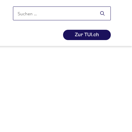
Suchen
nach:
Zur TUI.ch