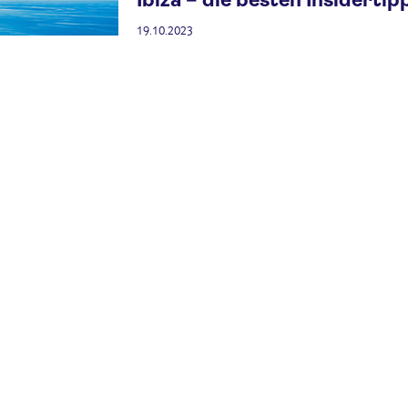
19.10.2023
Du denkst über eine Reise nach Ibiza nach? 
dein nächstes Ferienabenteuer zu planen! Ibi
viel mehr zu bieten, als nur ihre weltberühm
auf eine Reise durch das pulsierende
Weiter
Städtetrips
Tokio: Das musst du zur pu
21.07.2023
Reise mit uns nach Tokio, in eine Stadt, die m
Moderne Besucher aus der ganzen Welt anlock
unvergleichliche Vielfalt an Erlebnissen und